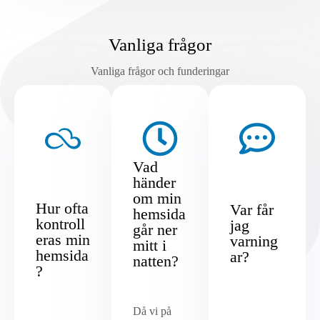
Vanliga frågor
Vanliga frågor och funderingar
Vad
händer
om min
Hur ofta
Var får
hemsida
kontroll
jag
går ner
eras min
varning
mitt i
hemsida
ar?
natten?
?
Då vi på