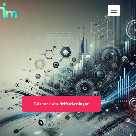
Håll koll på
driftstörningar
Håll koll på om dina hemsida ligger nere, snabbt
enkelt och pålitligt.
Läs mer om driftstörningar