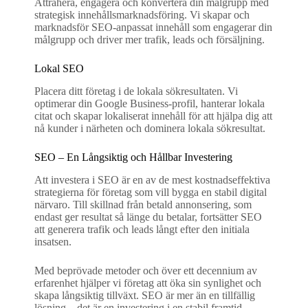
Attrahera, engagera och konvertera din målgrupp med
strategisk innehållsmarknadsföring. Vi skapar och
marknadsför SEO-anpassat innehåll som engagerar din
målgrupp och driver mer trafik, leads och försäljning.
Lokal SEO
Placera ditt företag i de lokala sökresultaten. Vi
optimerar din Google Business-profil, hanterar lokala
citat och skapar lokaliserat innehåll för att hjälpa dig att
nå kunder i närheten och dominera lokala sökresultat.
SEO – En Långsiktig och Hållbar Investering
Att investera i SEO är en av de mest kostnadseffektiva
strategierna för företag som vill bygga en stabil digital
närvaro. Till skillnad från betald annonsering, som
endast ger resultat så länge du betalar, fortsätter SEO
att generera trafik och leads långt efter den initiala
insatsen.
Med beprövade metoder och över ett decennium av
erfarenhet hjälper vi företag att öka sin synlighet och
skapa långsiktig tillväxt. SEO är mer än en tillfällig
lösning – det är en investering i en stabil framtid.